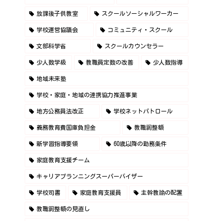
放課後子供教室
スクールソーシャルワーカー
学校運営協議会
コミュニティ・スクール
文部科学省
スクールカウンセラー
少人数学級
教職員定数の改善
少人数指導
地域未来塾
学校・家庭・地域の連携協力推進事業
地方公務員法改正
学校ネットパトロール
義務教育費国庫負担金
教職調整額
新学習指導要領
60歳以降の勤務条件
家庭教育支援チーム
キャリアプランニングスーパーバイザー
学校司書
家庭教育支援員
主幹教諭の配置
教職調整額の見直し