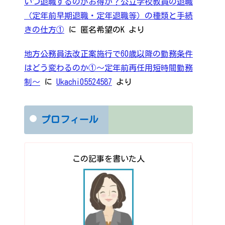
いつ退職するのがお得か？公立学校教員の退職
（定年前早期退職・定年退職等）の種類と手続
きの仕方①
に
匿名希望のK
より
地方公務員法改正案施行で60歳以降の勤務条件
はどう変わるのか①～定年前再任用短時間勤務
制～
に
Ukachi05524587
より
プロフィール
この記事を書いた人