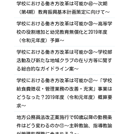
学校における働き方改革は可能か㊵～次期
（第4期）教育振興基本計画策定に向けて～
学校における働き方改革は可能か㊴～高等学
校の役割増加と幼児教育無償化と2019年度
（令和元年度）予算～
学校における働き方改革は可能か㊳～学校部
活動及び新たな地域クラブの在り方等に関す
る総合的なガイドライン案～
学校における働き方改革は可能か㊲～「学校
給食費徴収・管理業務の改善・充実」事業は
どうなった？2019年度（令和元年度）概算要
求～
地方公務員法改正案施行で60歳以降の勤務条
件はどう変わるのか⑪～主幹教諭、指導教諭
が管理監督職に含まれる？～