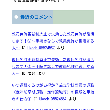
最近のコメント
教員免許更新制廃止で失効した教員免許が復活
します！②～手続きなしで教員免許が復活する
人～
に
Ukachi05524587
より
教員免許更新制廃止で失効した教員免許が復活
します！②～手続きなしで教員免許が復活する
人～
に
匿名
より
いつ退職するのがお得か？公立学校教員の退職
（定年前早期退職・定年退職等）の種類と手続
きの仕方①
に
Ukachi05524587
より