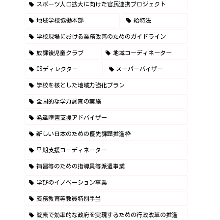
スポーツ人口拡大に向けた官民連携プロジェクト
地域学校協働本部
給特法
学校現場における業務改善のためのガイドライン
放課後児童クラブ
地域コーディネーター
CSディレクター
スーパーバイザー
学校を核とした地域力強化プラン
全国的な学力調査の実施
発達障害支援アドバイザー
新しい日本のための優先課題推進枠
早期支援コーディネーター
補習等のための指導員等派遣事業
学びのイノベーション事業
義務教育等教員特別手当
簡素で効率的な政府を実現するための行政改革の推進